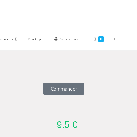
 livres
Boutique
Se connecter
0
Commander
9.5 €