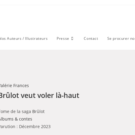
Nos Auteurs / Illustrateurs
Presse
Contact
Se procurer nos
V
alérie Frances
Brûlot veut voler là-haut
Tome de la saga
B
rûlot
A
lbums & contes
Parution : Décembre 2023