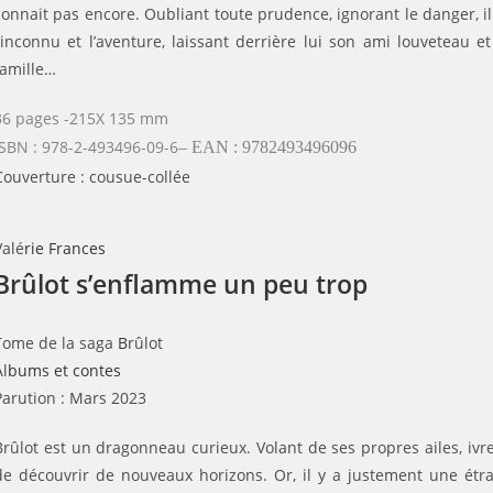
connait pas encore. Oubliant toute prudence, ignorant le danger, il
l’inconnu et l’aventure, laissant derrière lui son ami louveteau et
famille…
36 pages -215X 135 mm
ISBN : 978-2-493496-09-6
– EAN : 9782493496096
Couverture : cousue-collée
Valé
rie Frances
Brûlot s’enflamme un peu trop
Tome de la saga
B
rûlot
Al
bums et contes
Parution : Mars 2023
Brûlot est un dragonneau curieux. Volant de ses propres ailes, ivre 
de découvrir de nouveaux horizons. Or, il y a justement une étra