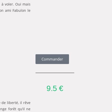
 à voler. Oui mais
son ami Fabulon le
Commander
9.5 €
de liberté, il rêve
nge forêt qu’il ne