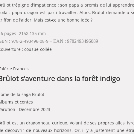
Brûlot trépigne d’impatience : son papa a promis de lui apprendre
voilà : papa dragon est parti travailler. Alors, Brûlot demande à 
griffon de l’aider. Mais est-ce une bonne idée ?
36 pages -215X 135 mm
ISBN : 978-2-493496-08-9
– EAN : 9782493496089
Couverture : cousue-collée
Valé
rie Frances
Brûlot s’aventure dans la forêt indigo
Tome de la saga
B
rûlot
Al
bums et contes
Parution : Décembre 2023
Brûlot est un dragonneau curieux. Volant de ses propres ailes, ivre 
de découvrir de nouveaux horizons. Or, il y a justement une étra