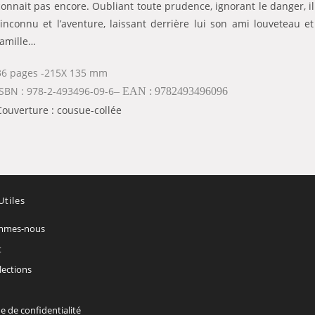
connait pas encore. Oubliant toute prudence, ignorant le danger, il
l’inconnu et l’aventure, laissant derrière lui son ami louveteau et
famille…
36 pages -215X 135 mm
ISBN : 978-2-493496-09-6
– EAN : 9782493496096
Couverture : cousue-collée
Utiles
mmes-nous
t
lections
ue de confidentialité