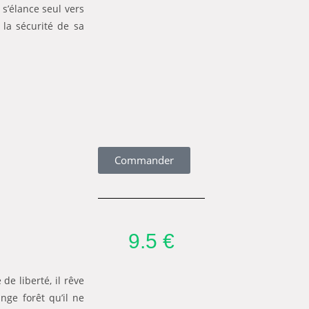
 s’élance seul vers
 la sécurité de sa
Commander
9.5 €
de liberté, il rêve
nge forêt qu’il ne