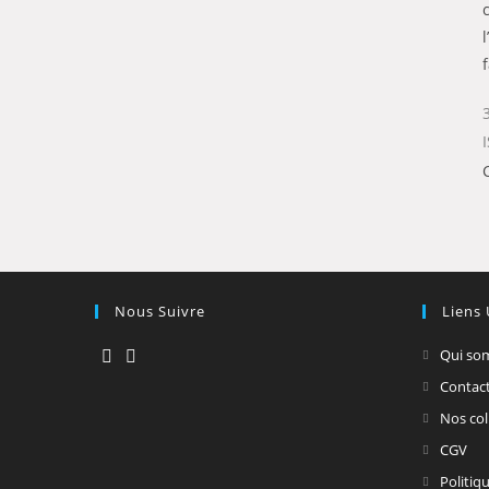
Nous Suivre
Liens 
Qui so
Contac
Nos col
CGV
Politiq