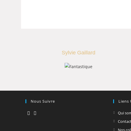
Sylvie Gaillard
Nous Suivre
Liens 
Qui so
Contac
Nos col