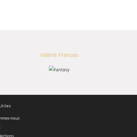
Valérie Frances
Utiles
mmes-nous
t
lections