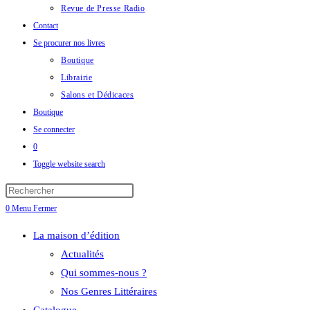
Revue de Presse Radio
Contact
Se procurer nos livres
Boutique
Librairie
Salons et Dédicaces
Boutique
Se connecter
0
Toggle website search
0
Menu
Fermer
La maison d’édition
Actualités
Qui sommes-nous ?
Nos Genres Littéraires